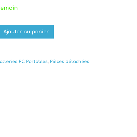
demain
Ajouter au panier
ease
tity
atteries PC Portables
,
Pièces détachées