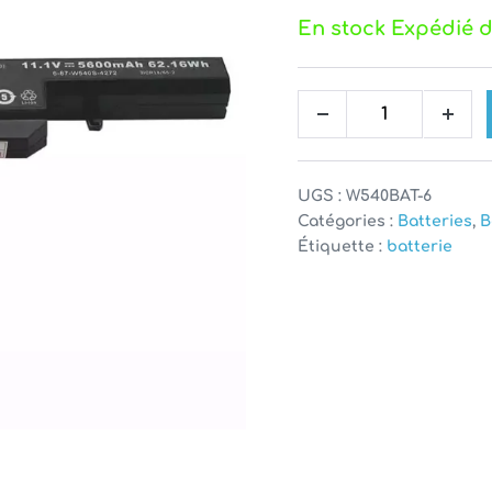
En stock Expédié 
quantité
Decrease
Incr
de
quantity
quan
Batterie
pour
UGS :
W540BAT-6
W550SU1
Catégories :
Batteries
,
B
Étiquette :
batterie