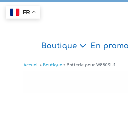
Aller
au
FR
contenu
Boutique
En promo
Accueil
»
Boutique
»
Batterie pour W550SU1