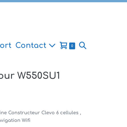
Panier
Basculer
ort
Contact
Éléments
0
dans
d’achat
la
le
panier
recherche
pour W550SU1
ne Constructeur Clevo 6 cellules ,
vigation Wifi