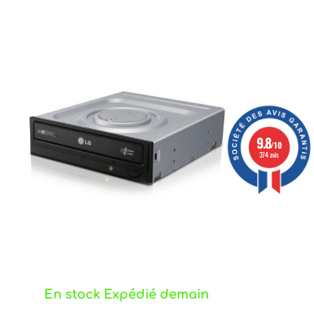
9.8
/10
374 avis
En stock Expédié demain