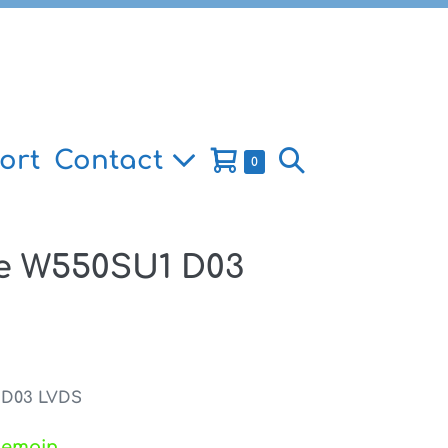
Panier
Basculer
ort
Contact
Éléments
0
dans
d’achat
la
le
panier
recherche
e W550SU1 D03
 D03 LVDS
demain