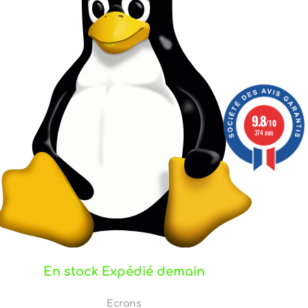
9.8
/10
374 avis
En stock Expédié demain
Ecrans