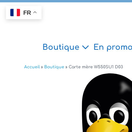
Aller
au
FR
contenu
Boutique
En promo
Accueil
»
Boutique
»
Carte mère W550SU1 D03