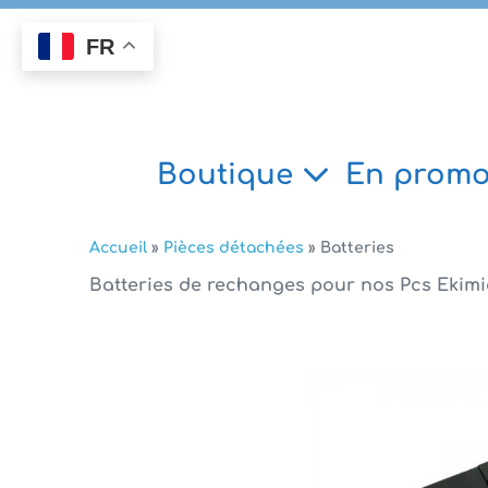
Aller
au
FR
contenu
Boutique
En promo
Accueil
»
Pièces détachées
»
Batteries
Batteries de rechanges pour nos Pcs Ekim