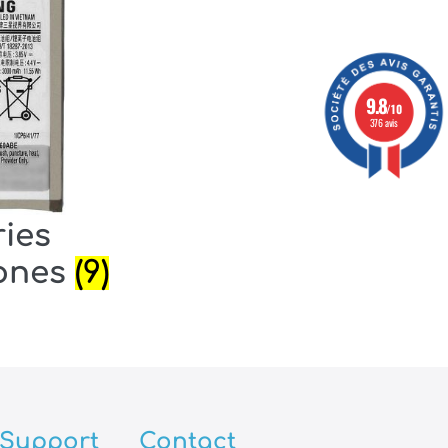
9.8
/10
376 avis
ries
ones
(9)
Support
Contact