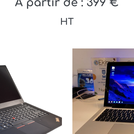
prix
À partir de :
399
€
actuel
HT
est :
299 €.