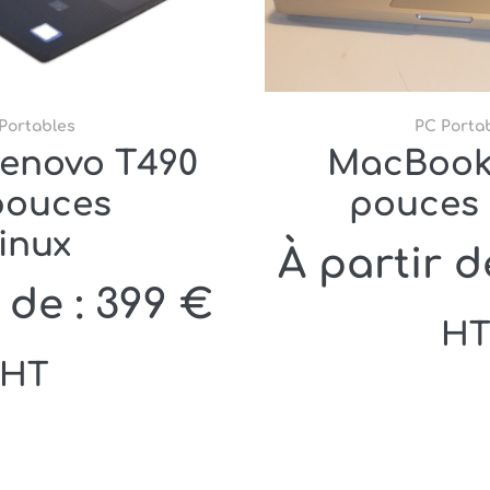
Portables
PC Porta
Lenovo T490
MacBook 
pouces
pouces 
inux
À partir d
 de :
399
€
H
HT