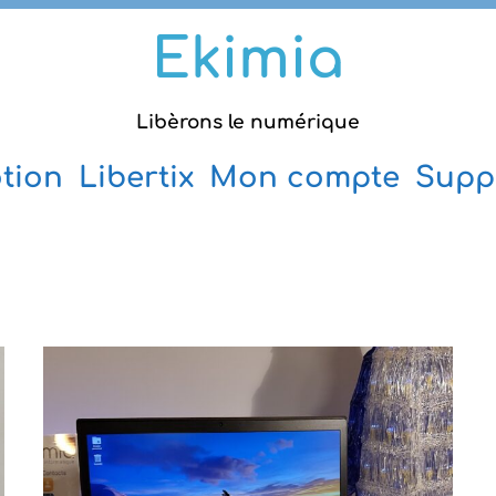
Ekimia
Libèrons le numérique
tion
Libertix
Mon compte
Supp