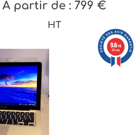
À partir de :
799
€
HT
9.8
/10
376 avis
1 avis