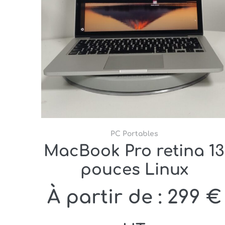
PC Portables
MacBook Pro retina 13
pouces Linux
Le
À partir de :
299
€