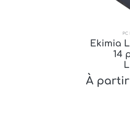
PC 
Ekimia 
14 
L
À partir