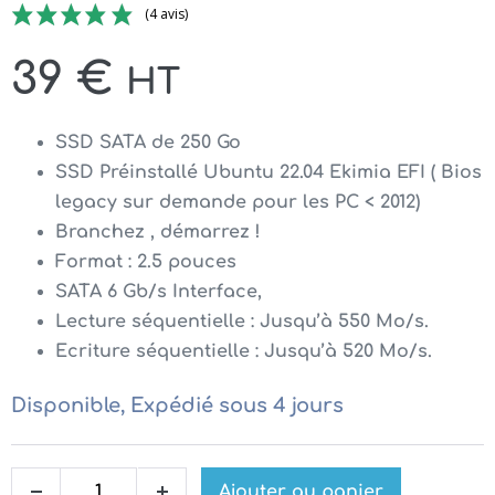
(4 avis)
39
€
HT
SSD SATA de 250 Go
SSD Préinstallé Ubuntu 22.04 Ekimia EFI ( Bios
legacy sur demande pour les PC < 2012)
Branchez , démarrez !
Format : 2.5 pouces
SATA 6 Gb/s Interface,
Lecture séquentielle : Jusqu’à 550 Mo/s.
Ecriture séquentielle : Jusqu’à 520 Mo/s.
Disponible, Expédié sous 4 jours
quantité
Ajouter au panier