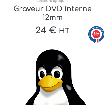
Lecteurs optiques
Graveur DVD interne
12mm
24
€
HT
9.8
/10
374 avis