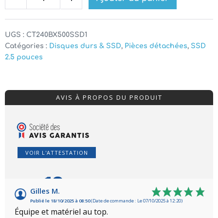
Decrease
Increase
de
quantity
quantity
SSD
Crucial
UGS :
CT240BX500SSD1
BX500
Catégories :
Disques durs & SSD
,
Pièces détachées
,
SSD
2.5 pouces
2.5
pouces
250
AVIS À PROPOS DU PRODUIT
Go
VOIR L'ATTESTATION
10
/10
Gilles M.
Publié le 18/10/2025 à 08:50
(Date de commande : Le 07/10/2025 à 12:20)
Basé sur 4 avis
Équipe et matériel au top.