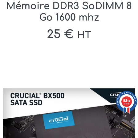
Mémoire DDR3 SoDIMM 8
Go 1600 mhz
25
€
HT
9.8
/10
376 avis