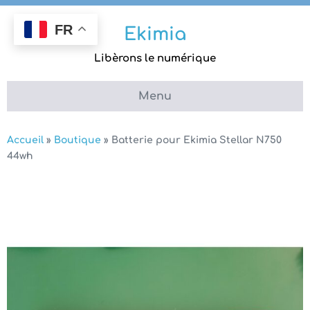
Aller
au
FR
Ekimia
contenu
Libèrons le numérique
Menu
Accueil
»
Boutique
»
Batterie pour Ekimia Stellar N750
44wh