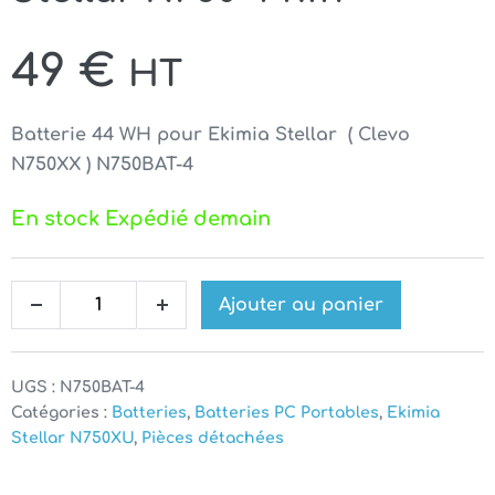
49
€
HT
Batterie 44 WH pour Ekimia Stellar ( Clevo
N750XX )
N750BAT-4
En stock Expédié demain
quantité
Ajouter au panier
Decrease
Increase
de
quantity
quantity
Batterie
pour
UGS :
N750BAT-4
Ekimia
Catégories :
Batteries
,
Batteries PC Portables
,
Ekimia
Stellar N750XU
,
Pièces détachées
Stellar
N750