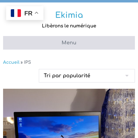
Aller
au
FR
Ekimia
contenu
Libèrons le numérique
Menu
Accueil
»
IPS