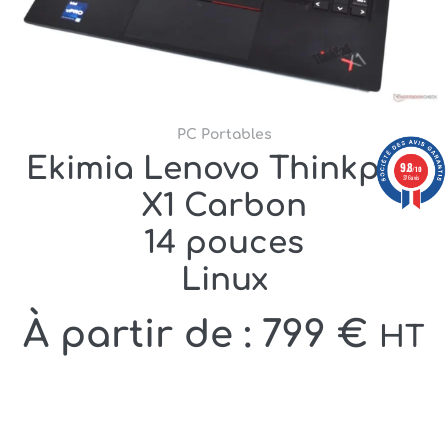
PC Portables
Ekimia Lenovo Thinkpad
9.8
/10
376 avis
X1 Carbon
14 pouces
Linux
À partir de :
799
€
HT