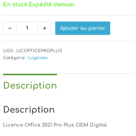
En stock Expédié demain
quantité
Ajouter au panier
Decrease
Increase
de
quantity
quantity
Licence
Office
UGS :
LICOFFICEPROPLUS
2021
Catégorie :
Logiciels
Pro
Plus
Description
Description
Licence Office 2021 Pro Plus OEM Digital