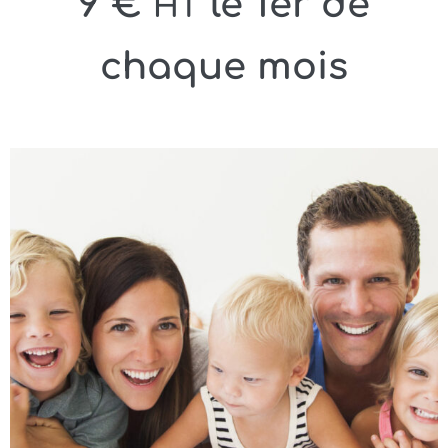
9
€
le 1er de
HT
chaque mois