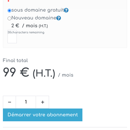
*
sous domaine gratuit
Nouveau domaine
2
€
/ mois
(H.T.)
30
characters remaining
Final total
99
€
(H.T.)
/ mois
quantité
Decrease
Increase
de
quantity
quantity
Démarrer votre abonnement
Abonnement
service