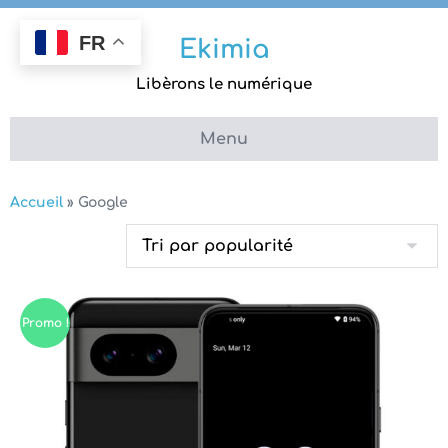
Aller
au
FR
Ekimia
contenu
Libèrons le numérique
Menu
Accueil
»
Google
Promo !