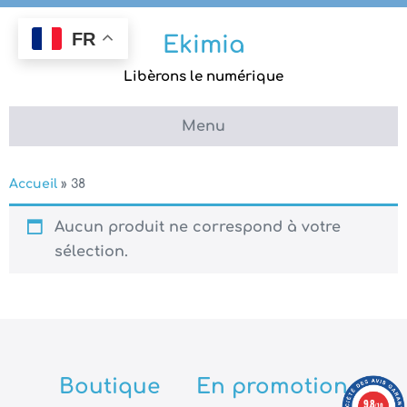
Aller
au
FR
Ekimia
contenu
Libèrons le numérique
Menu
Accueil
»
38
Aucun produit ne correspond à votre
sélection.
Boutique
En promotion
9.8
/10