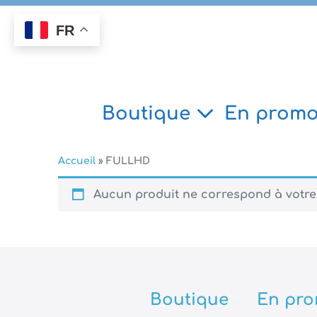
Aller
au
FR
contenu
Boutique
En promo
Accueil
»
FULLHD
Aucun produit ne correspond à votre 
Boutique
En pro