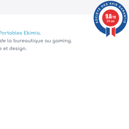
9.8
/10
374 avis
 Portables Ekimia
.
 de la bureautique au gaming.
 et design.