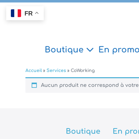
Aller
au
FR
contenu
Boutique
En promo
Accueil
»
Services
»
CoWorking
Aucun produit ne correspond à votre 
Boutique
En pro