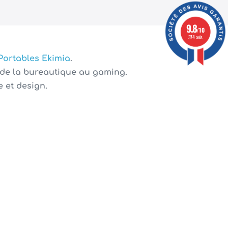
9.8
/10
374 avis
 Portables Ekimia
.
 de la bureautique au gaming.
 et design.