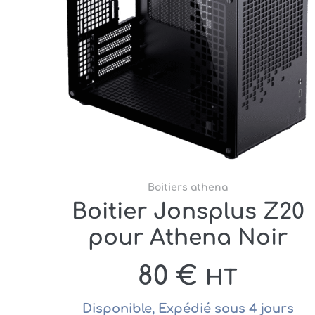
Boitiers athena
Boitier Jonsplus Z20
pour Athena Noir
80
€
HT
Disponible, Expédié sous 4 jours