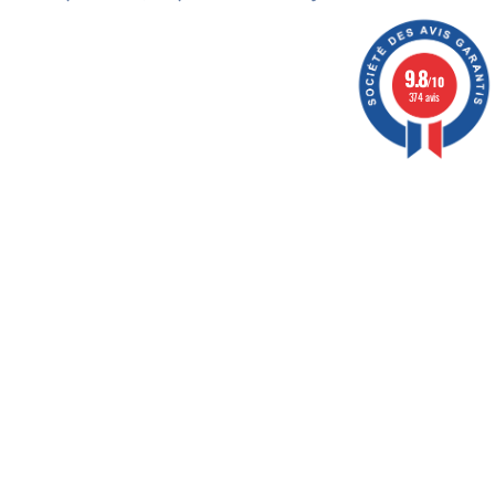
9.8
/10
374 avis