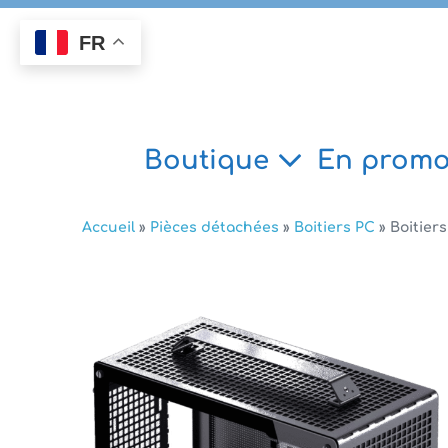
Aller
au
FR
contenu
Boutique
En promo
Accueil
»
Pièces détachées
»
Boitiers PC
»
Boitier